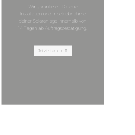
Wir garantieren Dir eine
Installation und Inbetriebnahme
deiner Solaranlage innerhalb von
14 Tagen ab Auftragsbestätigung.
Jetzt starten