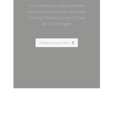
Wir unterstützen alle Bauherren
und Bauherrinnen mit Neubauten
mit einer Förderung von 20% auf
alle Solaranlagen.
Förderung sichern