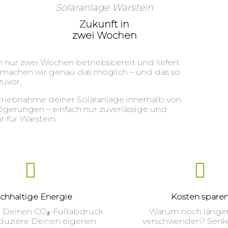
Solaranlage Warstein
Zukunft in
zwei Wochen
on nur zwei Wochen betriebsbereit und liefert
 machen wir genau das möglich – und das so
zuvor.
betriebnahme deiner Solaranlage innerhalb von
zögerungen – einfach nur zuverlässige und
 für Warstein.
chhaltige Energie
Kosten spare
e Deinen CO₂-Fußabdruck
Warum noch länger
duziere Deinen eigenen
verschwenden? Senk