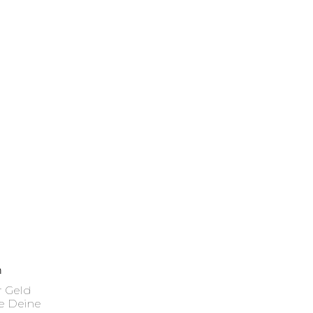
n
 Geld
e Deine