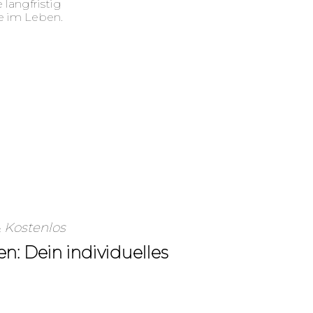
langfristig
e im Leben.
 Kostenlos
en: Dein individuelles