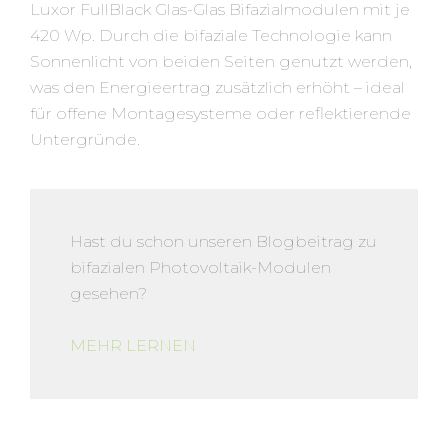
Luxor FullBlack Glas-Glas Bifazialmodulen mit je
420 Wp. Durch die bifaziale Technologie kann
Sonnenlicht von beiden Seiten genutzt werden,
was den Energieertrag zusätzlich erhöht – ideal
für offene Montagesysteme oder reflektierende
Untergründe.
Hast du schon unseren Blogbeitrag zu
bifazialen Photovoltaik-Modulen
gesehen?
MEHR LERNEN