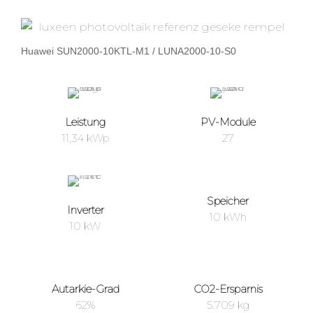
Huawei SUN2000-10KTL-M1 / LUNA2000-10-S0
Leistung
PV-Module
11,34 kWp
27
Speicher
Inverter
10 kWh
10 kW
Autarkie-Grad
CO2-Ersparnis
62%
5.709 kg