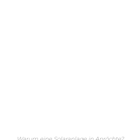
Warum eine Solaranlage in Anröchte?