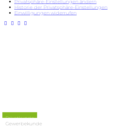
Privatsphäre-Einstellungen ändern
Historie der Privatsphäre-Einstellungen
Einwilligungen widerrufen
Luxeen - Dein Profi für Solaranlagen in Anröchte
In nur 14 Tagen
zu Deiner Solaranlage
Privatkunde
Gewerbekunde