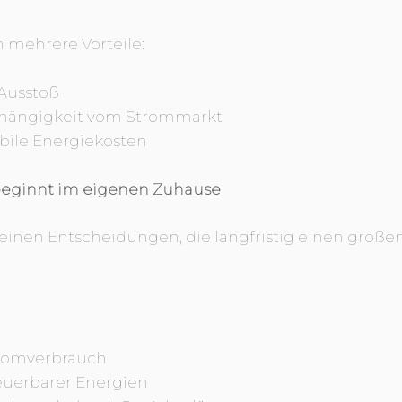
h mehrere Vorteile:
Ausstoß
hängigkeit vom Strommarkt
tabile Energiekosten
beginnt im eigenen Zuhause
kleinen Entscheidungen, die langfristig einen groß
romverbrauch
uerbarer Energien