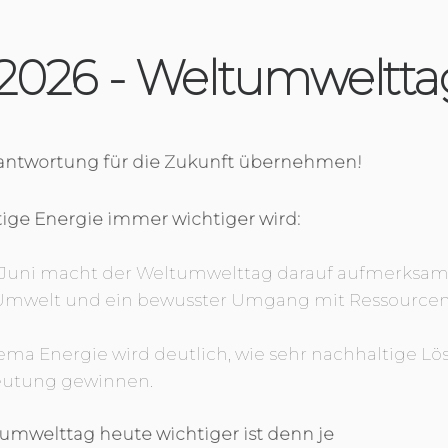
 2026 - Weltumweltta
ntwortung für die Zukunft übernehmen!
ge Energie immer wichtiger wird:
. Juni macht der Weltumwelttag darauf aufmerksam,
 Umwelt und ein bewusster Umgang mit Ressourcen
ma Energie wird deutlich, wie sehr nachhaltige Lö
eutung gewinnen.
mwelttag heute wichtiger ist denn je