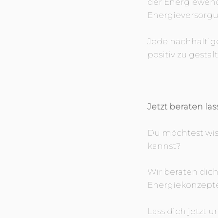
der Energiewend
Energieversorg
Jede nachhaltige
positiv zu gestal
Jetzt beraten la
Du möchtest wis
kannst?
Wir beraten dic
Energiekonzepte
Lass dich jetzt 