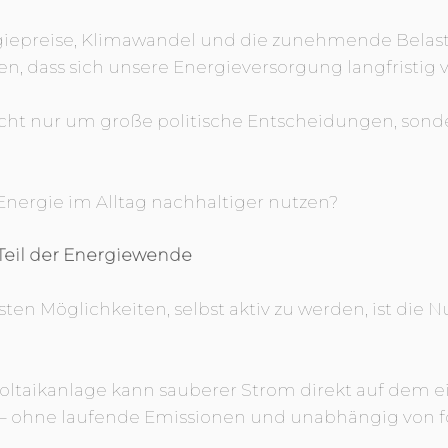
iepreise, Klimawandel und die zunehmende Belast
n, dass sich unsere Energieversorgung langfristig
icht nur um große politische Entscheidungen, son
Energie im Alltag nachhaltiger nutzen?
 Teil der Energiewende
sten Möglichkeiten, selbst aktiv zu werden, ist die 
voltaikanlage kann sauberer Strom direkt auf dem 
– ohne laufende Emissionen und unabhängig von f