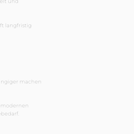
elt und
t langfristig
hängiger machen
nd modernen
bedarf.