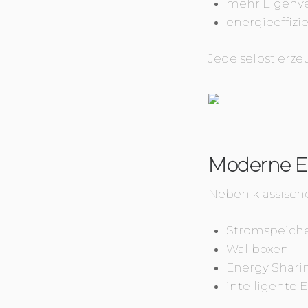
mehr Eigenve
energieeffizi
Jede selbst erz
Moderne E
Neben klassisc
Stromspeich
Wallboxen
Energy Shari
intelligente