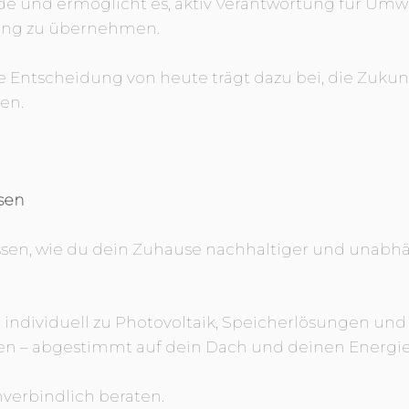
e und ermöglicht es, aktiv Verantwortung für Umw
ung zu übernehmen.
 Entscheidung von heute trägt dazu bei, die Zukunf
ten.
ssen
sen, wie du dein Zuhause nachhaltiger und unab
h individuell zu Photovoltaik, Speicherlösungen u
n – abgestimmt auf dein Dach und deinen Energie
unverbindlich beraten.