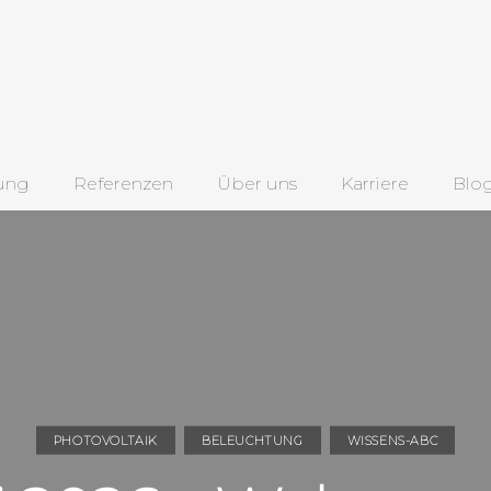
ung
Referenzen
Über uns
Karriere
Blo
PHOTOVOLTAIK
BELEUCHTUNG
WISSENS-ABC