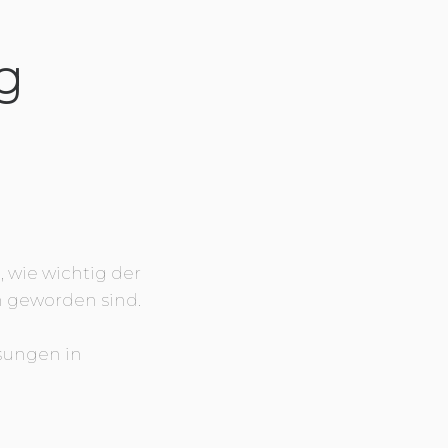
g
 wie wichtig der
 geworden sind.
sungen in