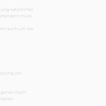
ung natürlicher
 verändern muss.
dern auch um die
Nutzung von
eigenen Dach
ossilen