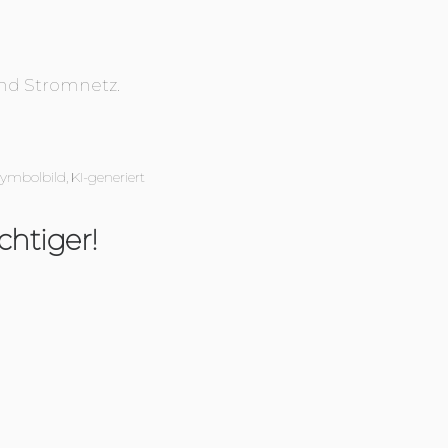
und Stromnetz.
Symbolbild, KI-generiert
htiger!