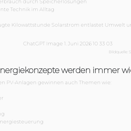
rbrauch durch Speicherlösungen
ente Technik im Alltag
eugte Kilowattstunde Solarstrom entlastet Umwelt 
Bildquelle: 
nergiekonzepte werden immer wic
hen PV-Anlagen gewinnen auch Themen wie:
er
ng
 Energiesteuerung