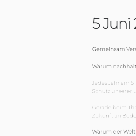
5 Juni
Gemeinsam Vera
Warum nachhalti
Jedes Jahr am 5
Schutz unserer
Gerade beim The
Zukunft an Bed
Warum der Weltu